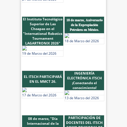
El Instituto Tecnológico
𝟏𝟖 𝐝𝐞 𝐦𝐚𝐫𝐳𝐨, 𝐀𝐧𝐢𝐯𝐞𝐫𝐬𝐚𝐫𝐢𝐨
Superior de Las
𝐝𝐞 𝐥𝐚 𝐄𝐱𝐩𝐫𝐨𝐩𝐢𝐚𝐜𝐢𝐨́𝐧
Choapas en el
𝐏𝐞𝐭𝐫𝐨𝐥𝐞𝐫𝐚 𝐞𝐧 𝐌𝐞́𝐱𝐢𝐜𝐨.
"International Robotics
Tournament
18 de Marzo del 2026
LAGARTRONIX 2026"
19 de Marzo del 2026
INGENIERÍA
EL ITSCH PARTICIPARÁ
ELECTRÓNICA ITSCH
EN EL MMCT 26.
¡Conectando el
conocimiento!
17 de Marzo del 2026
13 de Marzo del 2026
PARTICIPACIÓN DE
08 de marzo, "Día
DOCENTES DEL ITSCH
Internacional de la