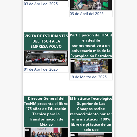
03 de Abril del 2025
03 de Abril del 2025
Participación del ITSCH
VISITA DE ESTUDIANTES
en desfile
DEL ITSCH A LA
conmemorativo a un
EMPRESA VOLVO
aniversario más de la
Expropiación Petrolera
01 de Abril del 2025
19 de Marzo del 2025
Director General del
El Instituto Tecnológico
TecNM presenta el libro:
Superior de Las
"75 años de Educación
Choapas recibe
Técnica para la
reconocimiento por ser
Transformación de
una institución 100%
México
libre de plástico de un
solo uso