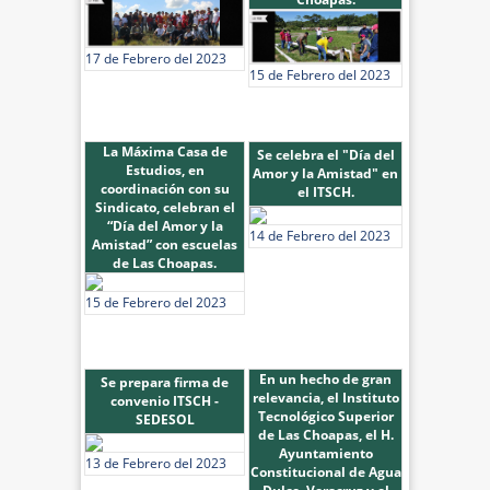
17 de Febrero del 2023
15 de Febrero del 2023
La Máxima Casa de
Se celebra el "Día del
Estudios, en
Amor y la Amistad" en
coordinación con su
el ITSCH.
Sindicato, celebran el
“Día del Amor y la
14 de Febrero del 2023
Amistad” con escuelas
de Las Choapas.
15 de Febrero del 2023
En un hecho de gran
Se prepara firma de
relevancia, el Instituto
convenio ITSCH -
Tecnológico Superior
SEDESOL
de Las Choapas, el H.
Ayuntamiento
13 de Febrero del 2023
Constitucional de Agua