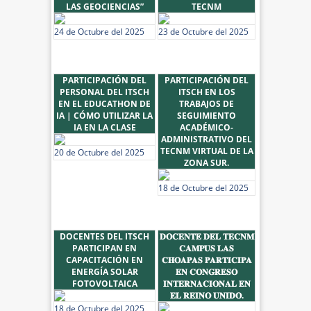
LAS GEOCIENCIAS”
TECNM
24 de Octubre del 2025
23 de Octubre del 2025
PARTICIPACIÓN DEL
PARTICIPACIÓN DEL
PERSONAL DEL ITSCH
ITSCH EN LOS
EN EL EDUCATHON DE
TRABAJOS DE
IA | CÓMO UTILIZAR LA
SEGUIMIENTO
IA EN LA CLASE
ACADÉMICO-
ADMINISTRATIVO DEL
TECNM VIRTUAL DE LA
20 de Octubre del 2025
ZONA SUR.
18 de Octubre del 2025
DOCENTES DEL ITSCH
𝐃𝐎𝐂𝐄𝐍𝐓𝐄 𝐃𝐄𝐋 𝐓𝐄𝐂𝐍𝐌
PARTICIPAN EN
𝐂𝐀𝐌𝐏𝐔𝐒 𝐋𝐀𝐒
CAPACITACIÓN EN
𝐂𝐇𝐎𝐀𝐏𝐀𝐒 𝐏𝐀𝐑𝐓𝐈𝐂𝐈𝐏𝐀
ENERGÍA SOLAR
𝐄𝐍 𝐂𝐎𝐍𝐆𝐑𝐄𝐒𝐎
FOTOVOLTAICA
𝐈𝐍𝐓𝐄𝐑𝐍𝐀𝐂𝐈𝐎𝐍𝐀𝐋 𝐄𝐍
𝐄𝐋 𝐑𝐄𝐈𝐍𝐎 𝐔𝐍𝐈𝐃𝐎.
18 de Octubre del 2025