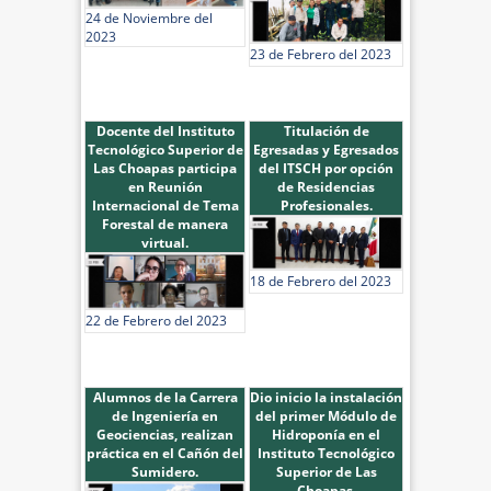
24 de Noviembre del
2023
23 de Febrero del 2023
Docente del Instituto
Titulación de
Tecnológico Superior de
Egresadas y Egresados
Las Choapas participa
del ITSCH por opción
en Reunión
de Residencias
Internacional de Tema
Profesionales.
Forestal de manera
virtual.
18 de Febrero del 2023
22 de Febrero del 2023
Alumnos de la Carrera
Dio inicio la instalación
de Ingeniería en
del primer Módulo de
Geociencias, realizan
Hidroponía en el
práctica en el Cañón del
Instituto Tecnológico
Sumidero.
Superior de Las
Choapas.