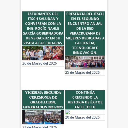
ESTUDIANTES DEL
PRESENCIA DEL ITSCH
ITSCH SALUDAN Y
EN EL SEGUNDO
CONVERSAN CON LA
ENCUENTRO ANUAL
ING. ROCÍO NAHLE
DE LA RED
GARCÍA GOBERNADORA
VERACRUZANA DE
DE VERACRUZ EN SU
MUJERES DEDICADAS A
VISITA A LAS CHOAPAS.
LA CIENCIA,
TECNOLOGÍA E
INNOVACIÓN.
26 de Marzo del 2026
25 de Marzo del 2026
𝐕𝐈𝐆𝐄́𝐒𝐈𝐌𝐀 𝐒𝐄𝐆𝐔𝐍𝐃𝐀
CONTINÚA
𝐂𝐄𝐑𝐄𝐌𝐎𝐍𝐈𝐀 𝐃𝐄
CRECIENDO LA
𝐆𝐑𝐀𝐃𝐔𝐀𝐂𝐈𝐎́𝐍,
HISTORIA DE ÉXITOS
𝐆𝐄𝐍𝐄𝐑𝐀𝐂𝐈𝐎́𝐍 𝟐𝟎𝟐𝟏-𝟐𝟎𝟐𝟓
EN EL ITSCH
20 de Marzo del 2026
21 de Marzo del 2026