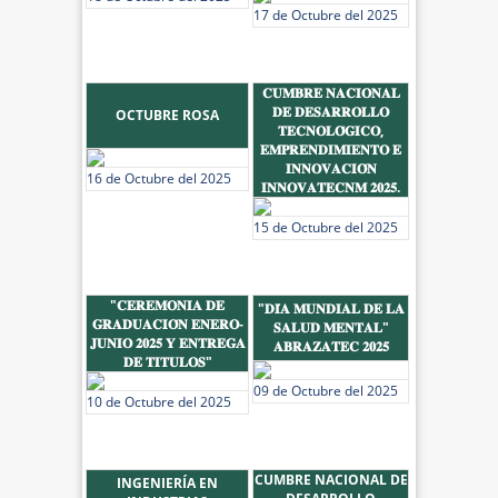
17 de Octubre del 2025
𝐂𝐔𝐌𝐁𝐑𝐄 𝐍𝐀𝐂𝐈𝐎𝐍𝐀𝐋
𝐃𝐄 𝐃𝐄𝐒𝐀𝐑𝐑𝐎𝐋𝐋𝐎
OCTUBRE ROSA
𝐓𝐄𝐂𝐍𝐎𝐋𝐎́𝐆𝐈𝐂𝐎,
𝐄𝐌𝐏𝐑𝐄𝐍𝐃𝐈𝐌𝐈𝐄𝐍𝐓𝐎 𝐄
𝐈𝐍𝐍𝐎𝐕𝐀𝐂𝐈𝐎́𝐍
16 de Octubre del 2025
𝐈𝐍𝐍𝐎𝐕𝐀𝐓𝐄𝐂𝐍𝐌 𝟐𝟎𝟐𝟓.
15 de Octubre del 2025
"𝐂𝐄𝐑𝐄𝐌𝐎𝐍𝐈𝐀 𝐃𝐄
"𝐃𝐈́𝐀 𝐌𝐔𝐍𝐃𝐈𝐀𝐋 𝐃𝐄 𝐋𝐀
𝐆𝐑𝐀𝐃𝐔𝐀𝐂𝐈𝐎́𝐍 𝐄𝐍𝐄𝐑𝐎-
𝐒𝐀𝐋𝐔𝐃 𝐌𝐄𝐍𝐓𝐀𝐋"
𝐉𝐔𝐍𝐈𝐎 𝟐𝟎𝟐𝟓 𝐘 𝐄𝐍𝐓𝐑𝐄𝐆𝐀
𝐀𝐁𝐑𝐀𝐙𝐀𝐓𝐄𝐂 𝟐𝟎𝟐𝟓
𝐃𝐄 𝐓𝐈𝐓𝐔𝐋𝐎𝐒"
09 de Octubre del 2025
10 de Octubre del 2025
CUMBRE NACIONAL DE
INGENIERÍA EN