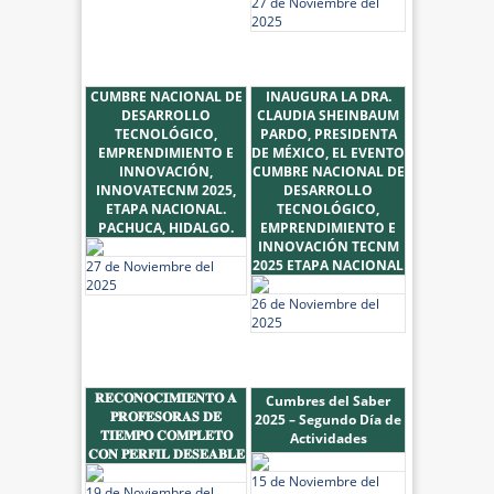
27 de Noviembre del
2025
CUMBRE NACIONAL DE
INAUGURA LA DRA.
DESARROLLO
CLAUDIA SHEINBAUM
TECNOLÓGICO,
PARDO, PRESIDENTA
EMPRENDIMIENTO E
DE MÉXICO, EL EVENTO
INNOVACIÓN,
CUMBRE NACIONAL DE
INNOVATECNM 2025,
DESARROLLO
ETAPA NACIONAL.
TECNOLÓGICO,
PACHUCA, HIDALGO.
EMPRENDIMIENTO E
INNOVACIÓN TECNM
2025 ETAPA NACIONAL
27 de Noviembre del
2025
26 de Noviembre del
2025
𝐑𝐄𝐂𝐎𝐍𝐎𝐂𝐈𝐌𝐈𝐄𝐍𝐓𝐎 𝐀
Cumbres del Saber
𝐏𝐑𝐎𝐅𝐄𝐒𝐎𝐑𝐀𝐒 𝐃𝐄
2025 – Segundo Día de
𝐓𝐈𝐄𝐌𝐏𝐎 𝐂𝐎𝐌𝐏𝐋𝐄𝐓𝐎
Actividades
𝐂𝐎𝐍 𝐏𝐄𝐑𝐅𝐈𝐋 𝐃𝐄𝐒𝐄𝐀𝐁𝐋𝐄
15 de Noviembre del
19 de Noviembre del