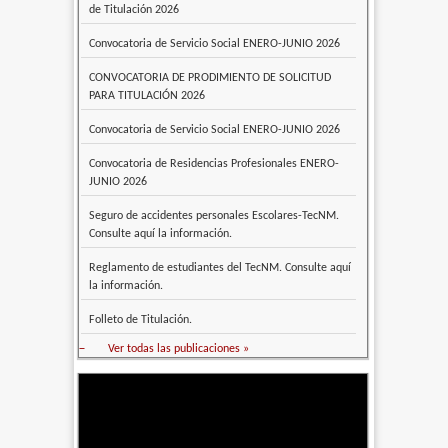
de Titulación 2026
Convocatoria de Servicio Social ENERO-JUNIO 2026
CONVOCATORIA DE PRODIMIENTO DE SOLICITUD
PARA TITULACIÓN 2026
Convocatoria de Servicio Social ENERO-JUNIO 2026
Convocatoria de Residencias Profesionales ENERO-
JUNIO 2026
Seguro de accidentes personales Escolares-TecNM.
Consulte aquí la información.
Reglamento de estudiantes del TecNM. Consulte aquí
la información.
Folleto de Titulación.
–
Ver todas las publicaciones »