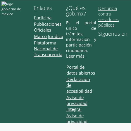
Enlaces
¿Qué es
Denuncia
gob.mx?
contra
Participa
servidores
Es el portal
Publicaciones
públicos
único de
Oficiales
Síguenos en
trámites,
Marco Jurídico
información y
Plataforma
participación
Nacional de
ciudadana.
Transparencia
Leer más
Portal de
datos abiertos
Declaración
de
accesibilidad
Aviso de
privacidad
integral
Aviso de
privacidad
simplificado