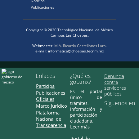
Noticias
Publicaciones
Copyright © 2020 Tecnológico Nacional de México
Campus Las Choapas.
Webmaster:
M.A. Ricardo Castellanos Lara
.
e-mail: informatica@choapas.tecnm.mx
Enlaces
¿Qué es
Denuncia
gob.mx?
contra
Participa
servidores
Es el portal
Publicaciones
públicos
único de
Oficiales
Síguenos en
trámites,
Marco Jurídico
información y
Plataforma
participación
Nacional de
ciudadana.
Transparencia
Leer más
Portal de