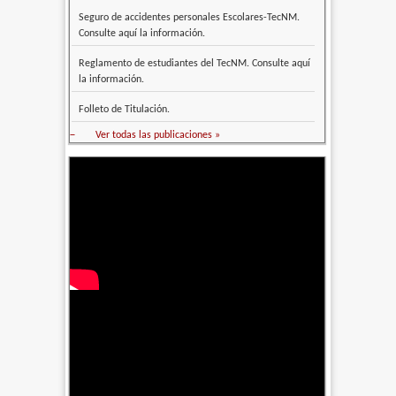
Seguro de accidentes personales Escolares-TecNM.
Consulte aquí la información.
Reglamento de estudiantes del TecNM. Consulte aquí
la información.
Folleto de Titulación.
–
Ver todas las publicaciones »