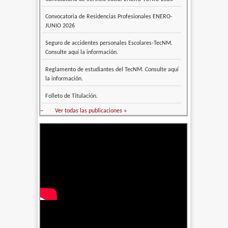
Convocatoria de Residencias Profesionales ENERO-
JUNIO 2026
Seguro de accidentes personales Escolares-TecNM.
Consulte aquí la información.
Reglamento de estudiantes del TecNM. Consulte aquí
la información.
Folleto de Titulación.
–
Ver todas las publicaciones »