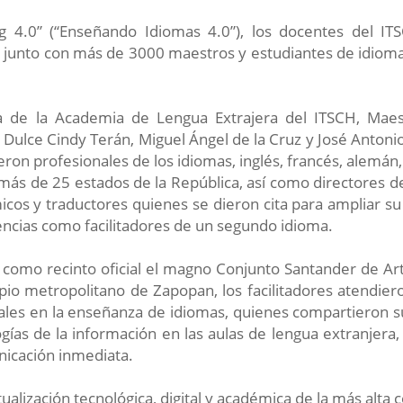
 4.0” (“Enseñando Idiomas 4.0”), los docentes del ITS
s junto con más de 3000 maestros y estudiantes de idioma
 de la Academia de Lengua Extrajera del ITSCH, Maest
, Dulce Cindy Terán, Miguel Ángel de la Cruz y José Antoni
eron profesionales de los idiomas, inglés, francés, alemán
ás de 25 estados de la República, así como directores de 
cos y traductores quienes se dieron cita para ampliar s
ncias como facilitadores de un segundo idioma.
 como recinto oficial el magno Conjunto Santander de Art
ipio metropolitano de Zapopan, los facilitadores atendie
ales en la enseñanza de idiomas, quienes compartieron s
ogías de la información en las aulas de lengua extranjera
icación inmediata.
alización tecnológica, digital y académica de la más alta 