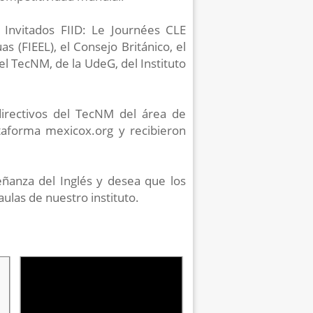
 Invitados FIID: Le Journées CLE
 (FIEEL), el Consejo Británico, el
l TecNM, de la UdeG, del Instituto
directivos del TecNM del área de
ataforma mexicox.org y recibieron
señanza del Inglés y desea que los
ulas de nuestro instituto.