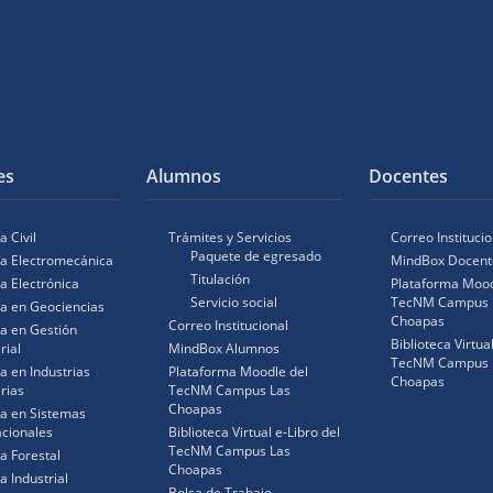
es
Alumnos
Docentes
a Civil
Trámites y Servicios
Correo Institucio
Paquete de egresado
ía Electromecánica
MindBox Docent
Titulación
ía Electrónica
Plataforma Mood
Servicio social
TecNM Campus 
ía en Geociencias
Choapas
Correo Institucional
ía en Gestión
Biblioteca Virtua
rial
MindBox Alumnos
TecNM Campus 
ía en Industrias
Plataforma Moodle del
Choapas
rias
TecNM Campus Las
Choapas
ía en Sistemas
cionales
Biblioteca Virtual e-Libro del
TecNM Campus Las
ía Forestal
Choapas
a Industrial
Bolsa de Trabajo