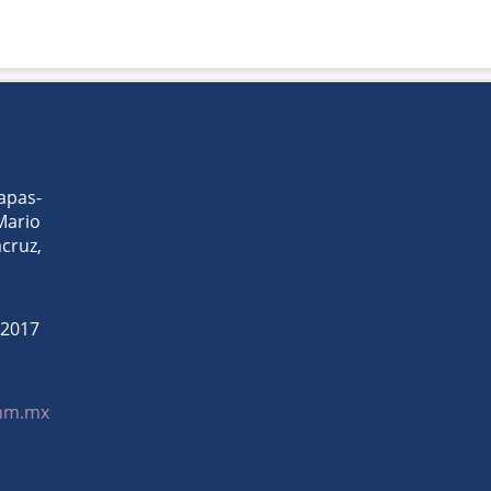
apas-
 Mario
ruz,
32017
cnm.mx