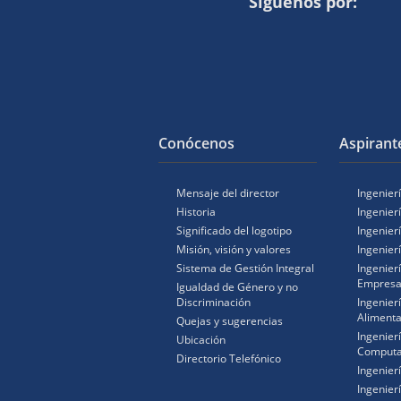
Siguenos por:
Conócenos
Aspirant
Mensaje del director
Ingenierí
Historia
Ingenier
Significado del logotipo
Ingenier
Misión, visión y valores
Ingenier
Sistema de Gestión Integral
Ingenier
Empresa
Igualdad de Género y no
Discriminación
Ingenier
Alimenta
Quejas y sugerencias
Ingenier
Ubicación
Computa
Directorio Telefónico
Ingenier
Ingenierí