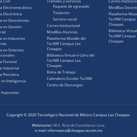
a Civil
Trámites y Servicios
Correo Institucio
Paquete de egresado
ía Electromecánica
MindBox Docent
Titulación
ía Electrónica
Plataforma Mood
Servicio social
TecNM Campus 
ía en Geociencias
Choapas
Correo Institucional
ía en Gestión
Biblioteca Virtua
rial
MindBox Alumnos
TecNM Campus 
ía en Industrias
Plataforma Moodle del
Choapas
rias
TecNM Campus Las
Choapas
ía en Sistemas
cionales
Biblioteca Virtual e-Libro del
TecNM Campus Las
ía Forestal
Choapas
a Industrial
Bolsa de Trabajo
ía Petrolera
Calendario Escolar TecNM
 en Inteligencia
Centro de Descargas
 Aspirantes
Copyright © 2020 Tecnológico Nacional de México Campus Las Choapas.
Webmaster:
M.A. Ricardo Castellanos Lara
.
e-mail: informatica@choapas.tecnm.mx