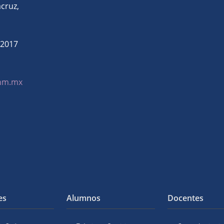
ruz,
32017
cnm.mx
es
Alumnos
Docentes