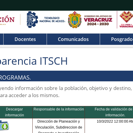
Docentes
Comunicados
Posgrado
parencia ITSCH
 PROGRAMAS.
endo información sobre la población, objetivo y destino,
para acceder a los mismos.
Descargar
Responsable de la información
Fecha de validación de 
información
información.
Dirección de Planeación y
10/3/2022 12:00:00 A
Vinculación, Subdireccion de