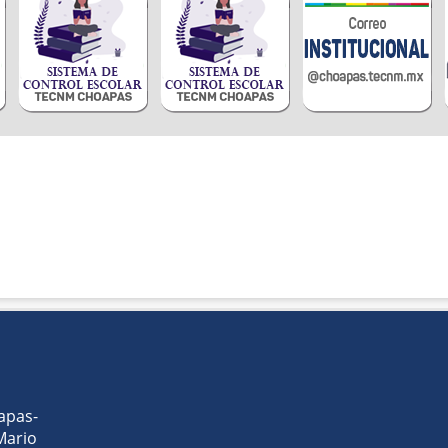
apas-
 Mario