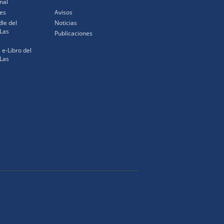
nal
es
Avisos
le del
Noticias
Las
Publicaciones
l e-Libro del
Las