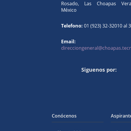
Rosado, Las Choapas Verac
México
Telefono:
01 (923) 32-32010 al 
Email:
direcciongeneral@choapas.te
Siguenos por:
Conócenos
Aspirant