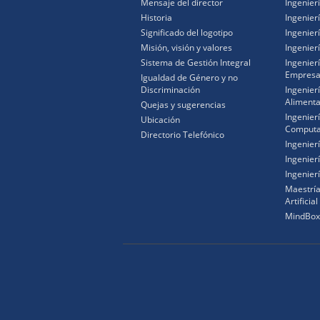
Mensaje del director
Ingenierí
Historia
Ingenier
Significado del logotipo
Ingenier
Misión, visión y valores
Ingenier
Sistema de Gestión Integral
Ingenier
Empresa
Igualdad de Género y no
Discriminación
Ingenier
Alimenta
Quejas y sugerencias
Ingenier
Ubicación
Computa
Directorio Telefónico
Ingenier
Ingenierí
Ingenier
Maestría
Artificial
MindBox