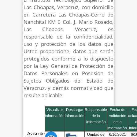
Las Choapas, Veracruz, con domicilio
en Carretera Las Choapas-Cerro de
Nanchital KM 6 Col. J. Mario Rosado,
Las Choapas, Veracruz, es
responsable de la confidencialidad,
uso y protección de los datos que
Usted proporcione, datos que serán
protegidos conforme a lo dispuesto
por la Ley General de Protección de
Datos Personales en Posesion de
Sujetos Obligados del Estado de
Veracruz, y demás normatividad que
resulte aplicable.
Visualizar
Descargar
Responsable
Fecha de
Fe
información
información
de la
validación
actua
información
de la
d
información.
info
Aviso de
Unidad de
6/16/2021
6/1