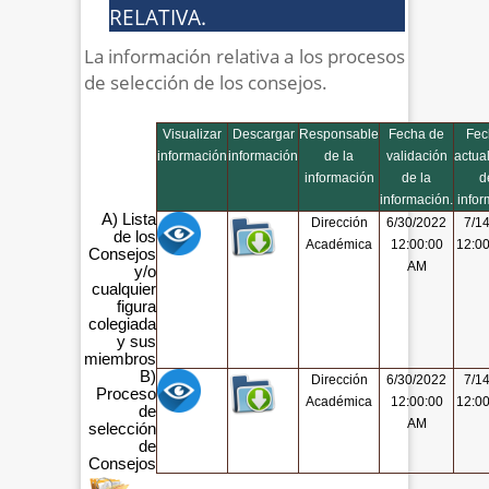
RELATIVA.
La información relativa a los procesos
de selección de los consejos.
Visualizar
Descargar
Responsable
Fecha de
Fec
información
información
de la
validación
actua
información
de la
d
información.
infor
A) Lista
Dirección
6/30/2022
7/1
de los
Académica
12:00:00
12:0
Consejos
AM
y/o
cualquier
figura
colegiada
y sus
miembros
B)
Dirección
6/30/2022
7/1
Proceso
Académica
12:00:00
12:0
de
AM
selección
de
Consejos