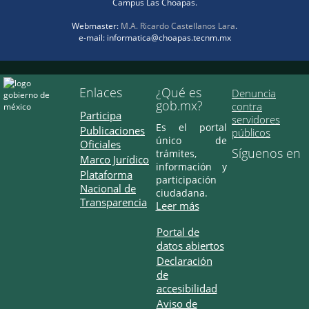
Campus Las Choapas.
Webmaster:
M.A. Ricardo Castellanos Lara
.
e-mail: informatica@choapas.tecnm.mx
Enlaces
¿Qué es
Denuncia
gob.mx?
contra
Participa
servidores
Es el portal
Publicaciones
públicos
único de
Oficiales
Síguenos en
trámites,
Marco Jurídico
información y
Plataforma
participación
Nacional de
ciudadana.
Transparencia
Leer más
Portal de
datos abiertos
Declaración
de
accesibilidad
Aviso de