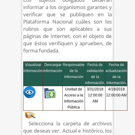
informar a los organismos garantes y
verificar que se publiquen en la
Plataforma Nacional cuáles son los
rubros que son aplicables a sus
páginas de Internet, con el objeto de
que éstos verifiquen y aprueben, de
forma fundada.
Visualizar
Descargar
Responsable
Fecha de
Fecha de
información
información
de la
validación
actualización
información
de la
de la
información.
información.
Unidad de
3/31/2018
4/19/2018
Acceso a la
12:00:00
12:00:00 AM
Información
AM
Pública
Selecciona la carpeta de archivos
que deseas ver. Actual e histórico, los