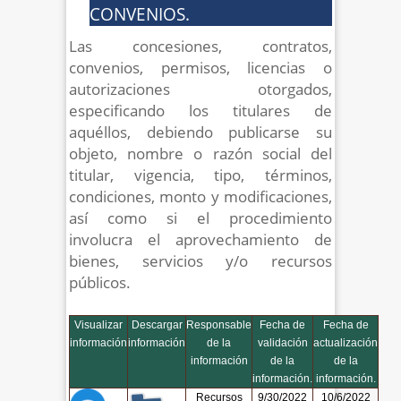
CONVENIOS.
Las concesiones, contratos,
convenios, permisos, licencias o
autorizaciones otorgados,
especificando los titulares de
aquéllos, debiendo publicarse su
objeto, nombre o razón social del
titular, vigencia, tipo, términos,
condiciones, monto y modificaciones,
así como si el procedimiento
involucra el aprovechamiento de
bienes, servicios y/o recursos
públicos.
Visualizar
Descargar
Responsable
Fecha de
Fecha de
información
información
de la
validación
actualización
información
de la
de la
información.
información.
Recursos
9/30/2022
10/6/2022