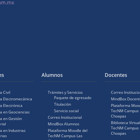
cnm.mx
es
Alumnos
Docentes
a Civil
Trámites y Servicios
Correo Institucio
Paquete de egresado
ía Electromecánica
MindBox Docent
Titulación
ía Electrónica
Plataforma Mood
Servicio social
TecNM Campus 
ía en Geociencias
Choapas
Correo Institucional
ía en Gestión
Biblioteca Virtua
rial
MindBox Alumnos
TecNM Campus 
ía en Industrias
Plataforma Moodle del
Choapas
rias
TecNM Campus Las