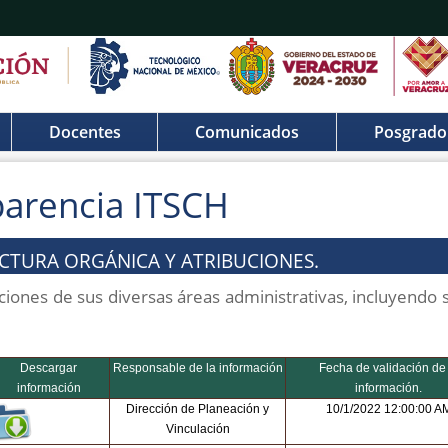
Docentes
Comunicados
Posgrado
parencia ITSCH
RUCTURA ORGÁNICA Y ATRIBUCIONES.
buciones de sus diversas áreas administrativas, incluyendo
Descargar
Responsable de la información
Fecha de validación de 
información
información.
Dirección de Planeación y
10/1/2022 12:00:00 A
Vinculación