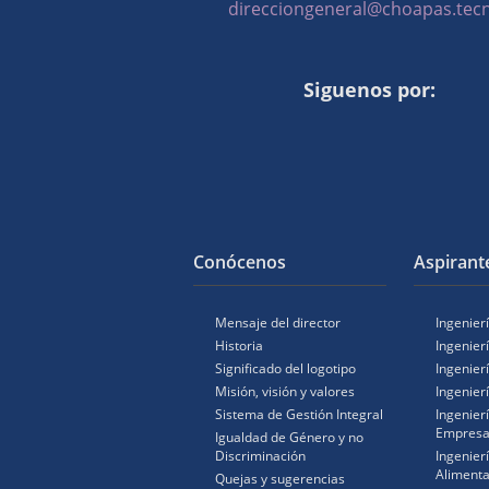
direcciongeneral@choapas.te
Siguenos por:
Conócenos
Aspirant
Mensaje del director
Ingenierí
Historia
Ingenier
Significado del logotipo
Ingenier
Misión, visión y valores
Ingenier
Sistema de Gestión Integral
Ingenier
Empresa
Igualdad de Género y no
Discriminación
Ingenier
Alimenta
Quejas y sugerencias