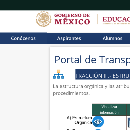
Conócenos
Aspirantes
Alumnos
Portal de Trans
FRACCIÓN II .- EST
La estructura orgánica y las atri
procedimientos.
Visualizar
información
A) Estructura
Organica