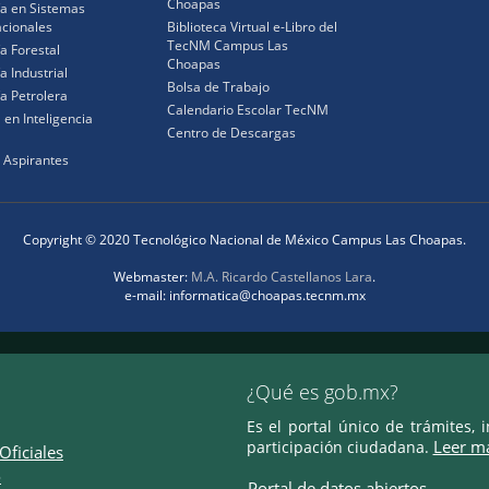
Choapas
ía en Sistemas
cionales
Biblioteca Virtual e-Libro del
TecNM Campus Las
ía Forestal
Choapas
a Industrial
Bolsa de Trabajo
ía Petrolera
Calendario Escolar TecNM
 en Inteligencia
Centro de Descargas
 Aspirantes
Copyright © 2020 Tecnológico Nacional de México Campus Las Choapas.
Webmaster:
M.A. Ricardo Castellanos Lara
.
e-mail: informatica@choapas.tecnm.mx
¿Qué es gob.mx?
Es el portal único de trámites, 
Leer m
participación ciudadana.
Oficiales
o
Portal de datos abiertos