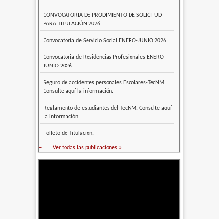
CONVOCATORIA DE PRODIMIENTO DE SOLICITUD
PARA TITULACIÓN 2026
Convocatoria de Servicio Social ENERO-JUNIO 2026
Convocatoria de Residencias Profesionales ENERO-
JUNIO 2026
Seguro de accidentes personales Escolares-TecNM.
Consulte aquí la información.
Reglamento de estudiantes del TecNM. Consulte aquí
la información.
Folleto de Titulación.
–
Ver todas las publicaciones »