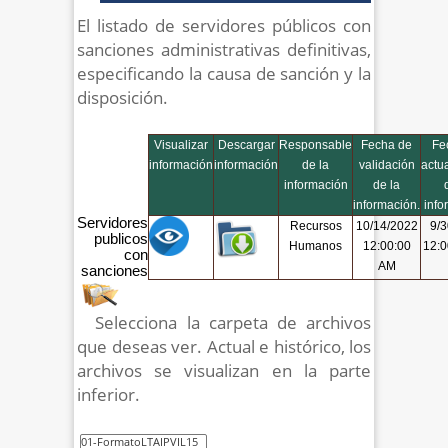
El listado de servidores públicos con
sanciones administrativas definitivas,
especificando la causa de sanción y la
disposición.
Visualizar
Descargar
Responsable
Fecha de
Fe
información
información
de la
validación
actu
información
de la
información.
info
Servidores
Recursos
10/14/2022
9/3
publicos
Humanos
12:00:00
12:0
con
AM
sanciones
Selecciona la carpeta de archivos
que deseas ver. Actual e histórico, los
archivos se visualizan en la parte
inferior.