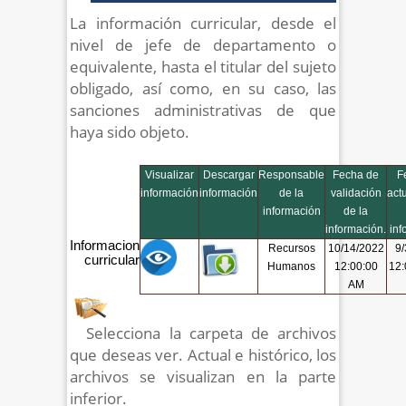
La información curricular, desde el
nivel de jefe de departamento o
equivalente, hasta el titular del sujeto
obligado, así como, en su caso, las
sanciones administrativas de que
haya sido objeto.
Visualizar
Descargar
Responsable
Fecha de
F
información
información
de la
validación
act
información
de la
información.
inf
Informacion
Recursos
10/14/2022
9/
curricular
Humanos
12:00:00
12:
AM
Selecciona la carpeta de archivos
que deseas ver. Actual e histórico, los
archivos se visualizan en la parte
inferior.